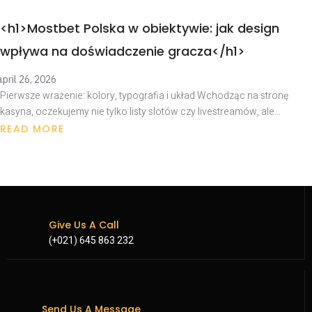
<h1>Mostbet Polska w obiektywie: jak design
wpływa na doświadczenie gracza</h1>
april 26, 2026
Pierwsze wrażenie: kolory, typografia i układ Wchodząc na stronę
kasyna, oczekujemy nie tylko listy slotów czy livestreamów, ale…
READ MORE
Give Us A Call
(+021) 645 863 232
Send Us A Message