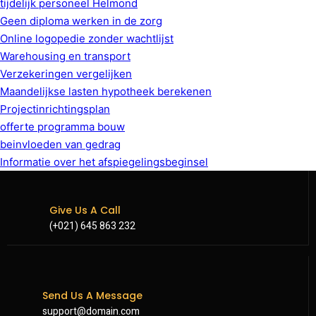
tijdelijk personeel Helmond
Geen diploma werken in de zorg
Online logopedie zonder wachtlijst
Warehousing en transport
Verzekeringen vergelijken
Maandelijkse lasten hypotheek berekenen
Projectinrichtingsplan
offerte programma bouw
beinvloeden van gedrag
Informatie over het afspiegelingsbeginsel
Give Us A Call
(+021) 645 863 232
Send Us A Message
support@domain.com